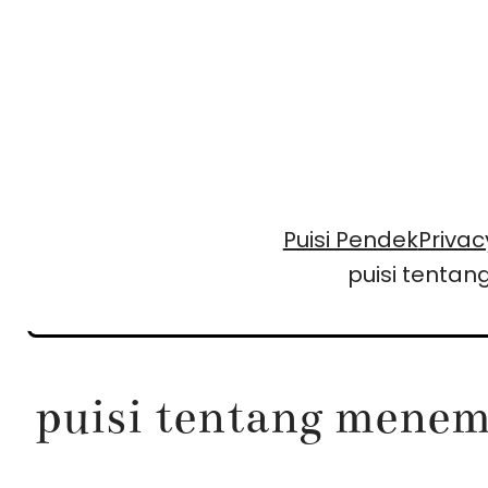
Skip
to
content
Puisi Pendek
Privac
puisi tent
puisi tentang mene