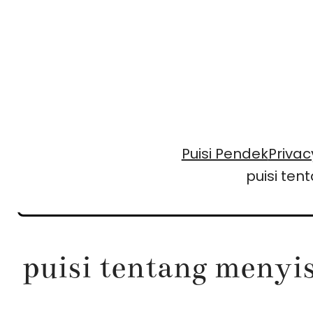
Skip
to
content
Puisi Pendek
Privac
puisi te
puisi tentang menyi