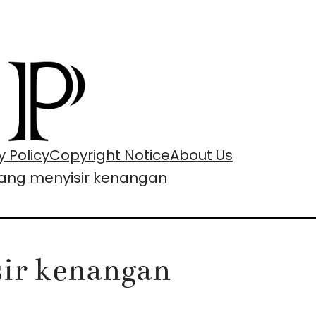
y Policy
Copyright Notice
About Us
ntang menyisir kenangan
sir kenangan