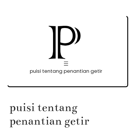
Skip
to
content
puisi tentang penantian getir
puisi tentang
penantian getir