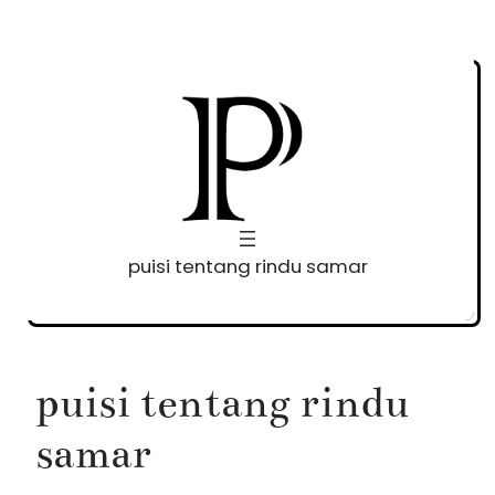
Skip
to
content
puisi tentang rindu samar
puisi tentang rindu
samar