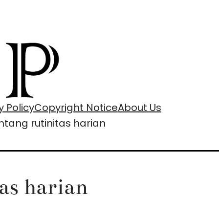
y Policy
Copyright Notice
About Us
entang rutinitas harian
tas harian