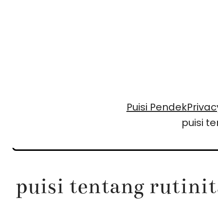
Skip
to
content
Puisi Pendek
Privac
puisi t
puisi tentang rutini