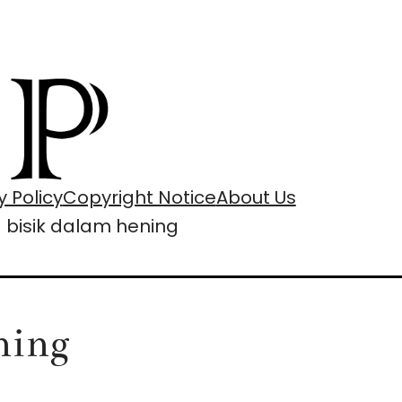
y Policy
Copyright Notice
About Us
 bisik dalam hening
ning