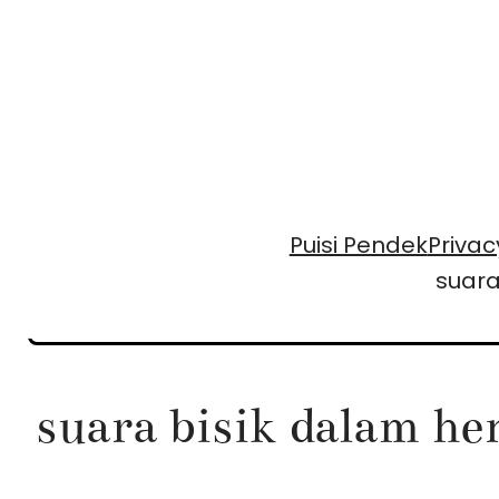
Skip
to
content
Puisi Pendek
Privac
suara
suara bisik dalam he