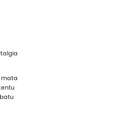
talgia
i mata
tentu
batu