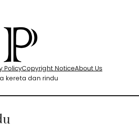
y Policy
Copyright Notice
About Us
a kereta dan rindu
du