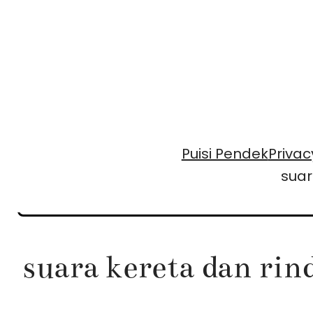
Skip
to
content
Puisi Pendek
Privac
suar
suara kereta dan rin