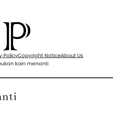
y Policy
Copyright Notice
About Us
ukan kain menanti
nti