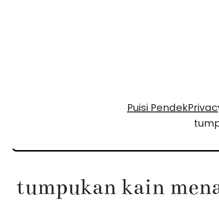
Skip
to
content
Puisi Pendek
Privac
tump
tumpukan kain mena