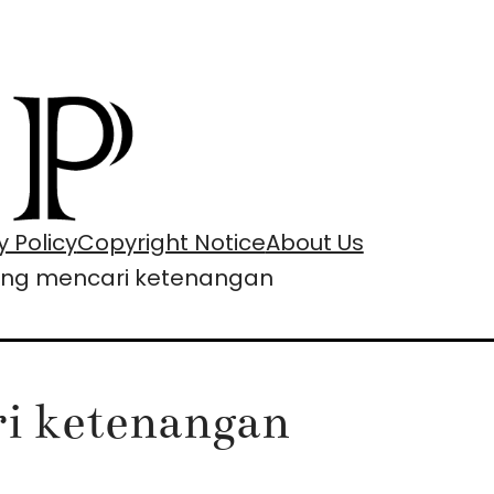
y Policy
Copyright Notice
About Us
tang mencari ketenangan
ri ketenangan