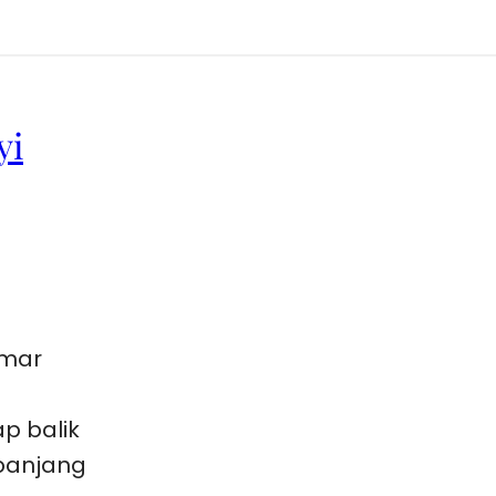
yi
amar
p balik
panjang