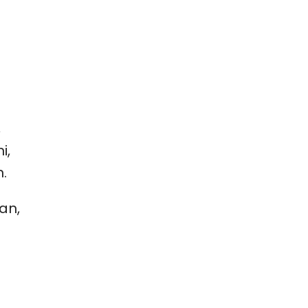
,
i,
.
an,