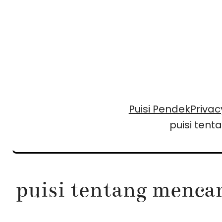
Skip
to
content
Puisi Pendek
Privac
puisi ten
puisi tentang menca