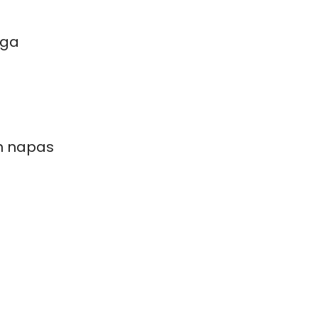
nga
n napas