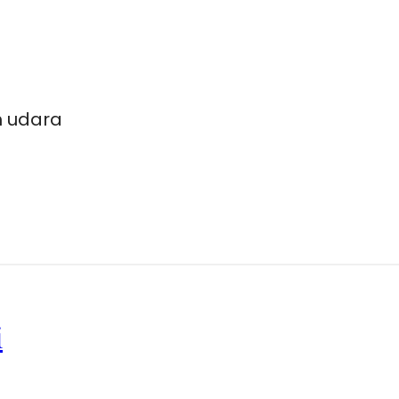
h udara
i