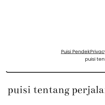
Skip
to
content
Puisi Pendek
Privac
puisi te
puisi tentang perjal