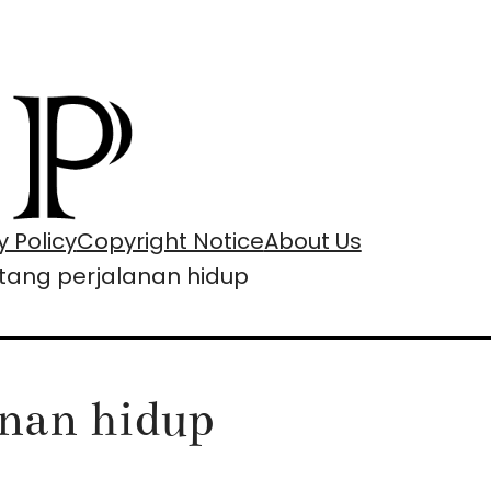
y Policy
Copyright Notice
About Us
ntang perjalanan hidup
anan hidup