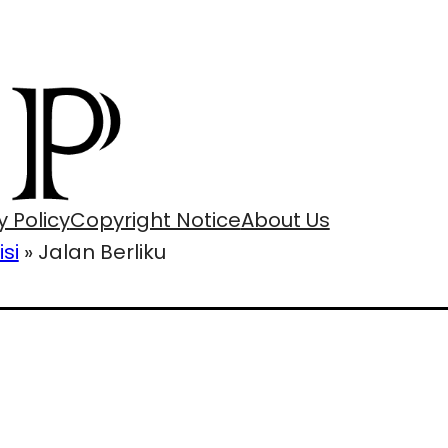
y Policy
Copyright Notice
About Us
isi
»
Jalan Berliku