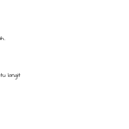
h..
u langit