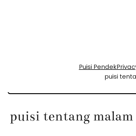
Skip
to
content
Puisi Pendek
Privac
puisi ten
puisi tentang malam