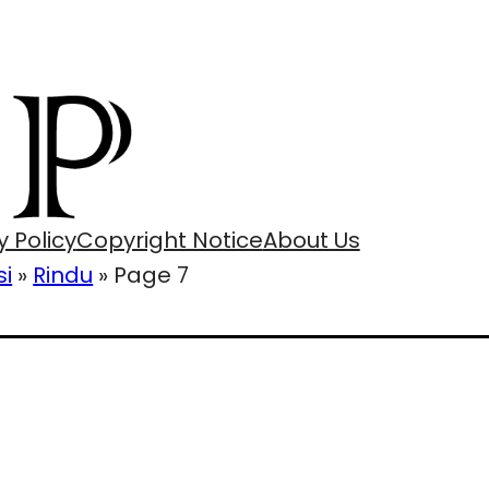
y Policy
Copyright Notice
About Us
si
»
Rindu
»
Page 7