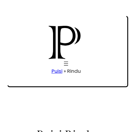
Puisi
»
Rindu