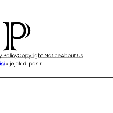
y Policy
Copyright Notice
About Us
isi
»
jejak di pasir