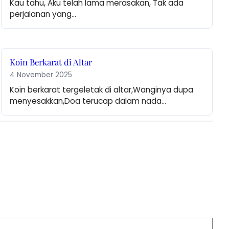
Kau tahu, Aku telah lama merasakan, Tak ada 
perjalanan yang…
Koin Berkarat di Altar
4 November 2025
Koin berkarat tergeletak di altar,Wanginya dupa 
menyesakkan,Doa terucap dalam nada…