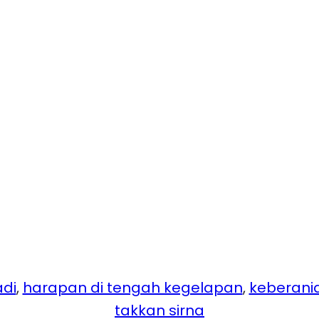
adi
, 
harapan di tengah kegelapan
, 
keberani
takkan sirna