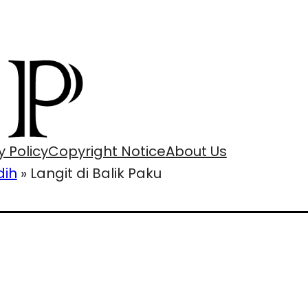
y Policy
Copyright Notice
About Us
dih
»
Langit di Balik Paku