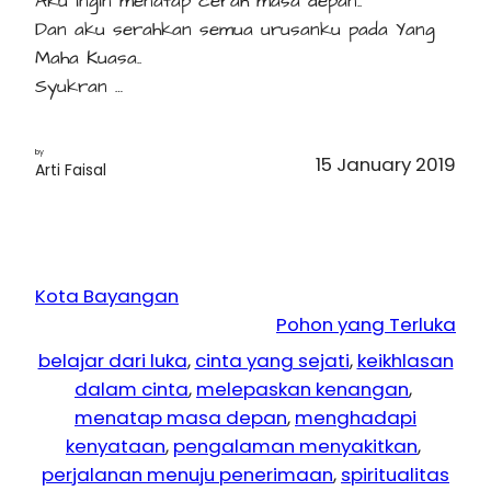
Aku ingin menatap cerah masa depan..
Dan aku serahkan semua urusanku pada Yang
Maha Kuasa..
Syukran …
by
15 January 2019
Arti Faisal
Kota Bayangan
Pohon yang Terluka
belajar dari luka
, 
cinta yang sejati
, 
keikhlasan
dalam cinta
, 
melepaskan kenangan
, 
menatap masa depan
, 
menghadapi
kenyataan
, 
pengalaman menyakitkan
, 
perjalanan menuju penerimaan
, 
spiritualitas