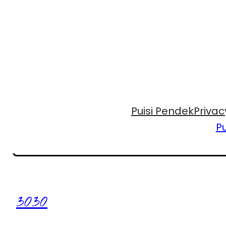
Puisi Pendek
Privac
Pu
3030