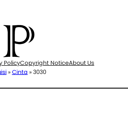
y Policy
Copyright Notice
About Us
isi
»
Cinta
»
3030