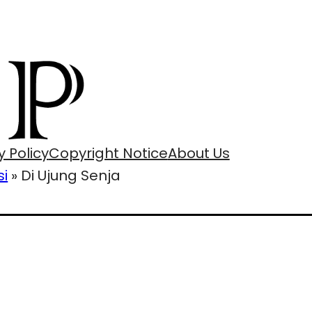
y Policy
Copyright Notice
About Us
si
»
Di Ujung Senja