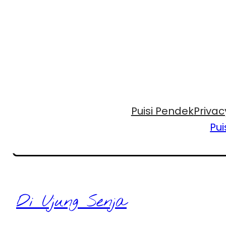
Puisi Pendek
Privac
Pui
Di Ujung Senja