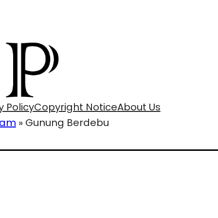
y Policy
Copyright Notice
About Us
lam
»
Gunung Berdebu