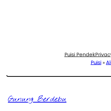
Puisi Pendek
Privac
Puisi
»
A
Gunung Berdebu