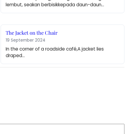
lembut, seakan berbisikkepada daun-daun…
The Jacket on the Chair
19 September 2024
In the corner of a roadside café,A jacket lies 
draped…