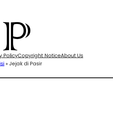
y Policy
Copyright Notice
About Us
isi
»
Jejak di Pasir