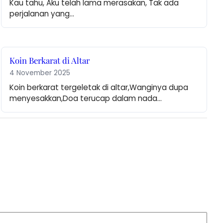
Kau tahu, Aku telah lama merasakan, Tak ada 
perjalanan yang…
Koin Berkarat di Altar
4 November 2025
Koin berkarat tergeletak di altar,Wanginya dupa 
menyesakkan,Doa terucap dalam nada…