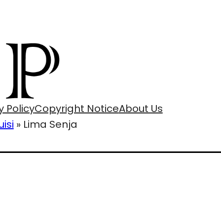
y Policy
Copyright Notice
About Us
uisi
»
Lima Senja