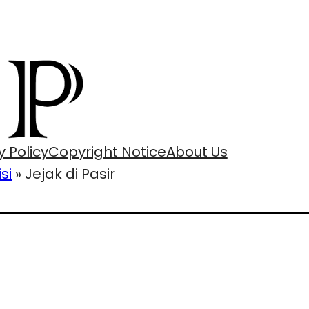
y Policy
Copyright Notice
About Us
isi
»
Jejak di Pasir