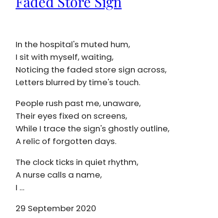
Faded Store Sign
In the hospital's muted hum,
I sit with myself, waiting,
Noticing the faded store sign across,
Letters blurred by time's touch.
People rush past me, unaware,
Their eyes fixed on screens,
While I trace the sign's ghostly outline,
A relic of forgotten days.
The clock ticks in quiet rhythm,
A nurse calls a name,
I …
29 September 2020